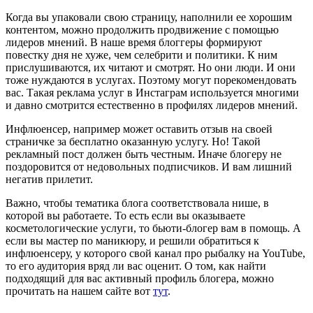
Когда вы упаковали свою страницу, наполнили ее хорошим
контентом, можно продолжить продвижение с помощью
лидеров мнений. В наше время блоггеры формируют
повестку дня не хуже, чем селебрити и политики. К ним
прислушиваются, их читают и смотрят. Но они люди. И они
тоже нуждаются в услугах. Поэтому могут порекомендовать
вас. Такая реклама услуг в Инстаграм используется многими
и давно смотрится естественно в профилях лидеров мнений.
Инфлюенсер, например может оставить отзыв на своей
страничке за бесплатно оказанную услугу. Но! Такой
рекламный пост должен быть честным. Иначе блогеру не
поздоровится от недовольных подписчиков. И вам лишний
негатив прилетит.
Важно, чтобы тематика блога соответствовала нише, в
которой вы работаете. То есть если вы оказываете
косметологические услуги, то бьюти-блогер вам в помощь. А
если вы мастер по маникюру, и решили обратиться к
инфлюенсеру, у которого свой канал про рыбалку на YouTube,
то его аудитория вряд ли вас оценит. О том, как найти
подходящий для вас активный профиль блогера, можно
прочитать на нашем сайте вот
тут
.